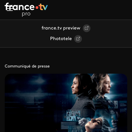
Aller au contenu principal
france.tv preview
Phototele
Communiqué de presse