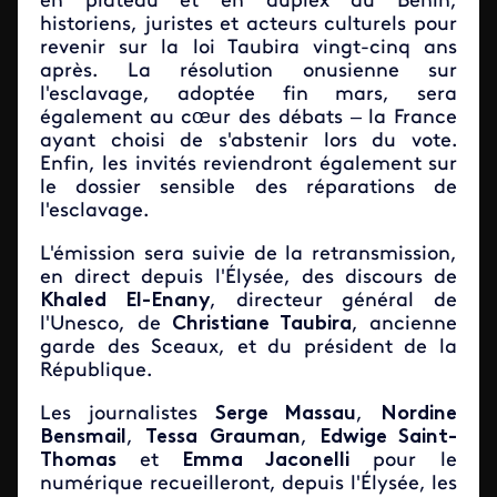
en plateau et en duplex du Bénin,
historiens, juristes et acteurs culturels pour
revenir sur la loi Taubira vingt-cinq ans
après. La résolution onusienne sur
l'esclavage, adoptée fin mars, sera
également au cœur des débats – la France
ayant choisi de s'abstenir lors du vote.
Enfin, les invités reviendront également sur
le dossier sensible des réparations de
l'esclavage.
L'émission sera suivie de la retransmission,
en direct depuis l'
É
lysée, des discours de
Khaled El-Enany
, directeur général de
l'Unesco, de
Christiane Taubira
, ancienne
garde des Sceaux, et du président de la
République.
Les journalistes
Serge Massau
,
Nordine
Bensmail
,
Tessa Grauman
,
Edwige Saint-
Thomas
et
Emma Jaconelli
pour le
numérique recueilleront, depuis l'
É
lysée,
les