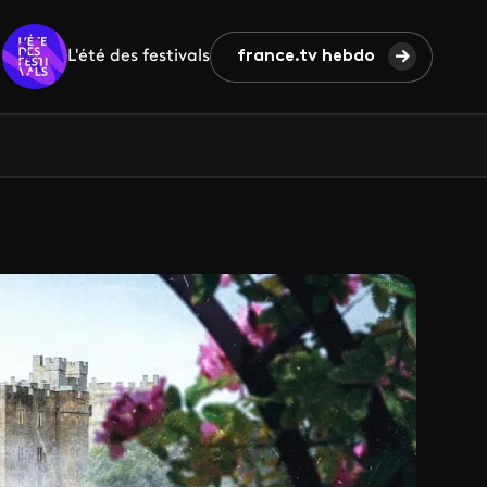
L'été des festivals
france.tv hebdo