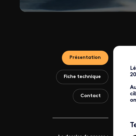
Présentation
Lé
20
Fiche technique
Au
ci
Contact
on
T