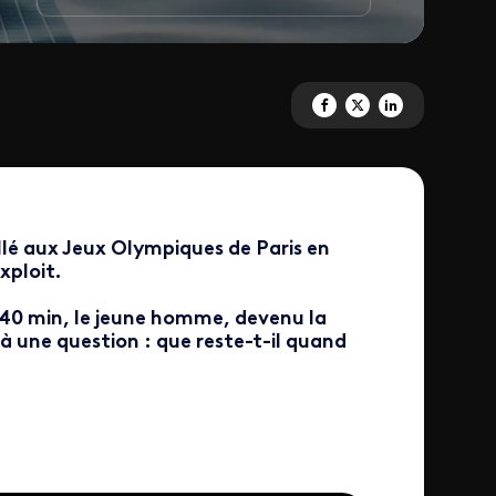
Partagez 'Léon Au-delà de l'or'
Partagez 'Léon Au-delà de 
Partagez 'Léon Au-de
lé aux Jeux Olympiques de Paris en
xploit.
x40 min, le jeune homme, devenu la
à une question : que reste-t-il quand