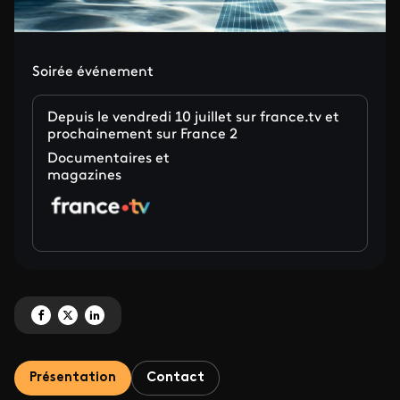
Soirée événement
Depuis le vendredi 10 juillet sur france.tv et
prochainement sur France 2
Documentaires et
magazines
Partagez '[node:field_titre_bandeau:value]' sur Facebook
Partagez '[node:field_titre_bandeau:value]' sur X
Partagez '[node:field_titre_bandeau:value]' sur LinkedIn
Présentation
Contact