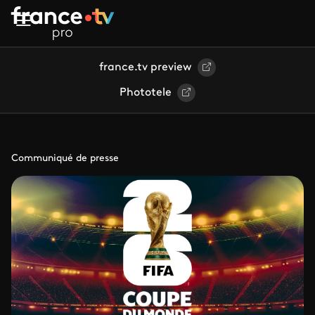
Aller au contenu principal
france.tv preview
Phototele
Communiqué de presse