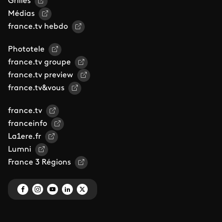
Grilles
Médias
france.tv hebdo
Phototele
france.tv groupe
france.tv preview
france.tv&vous
france.tv
franceinfo
La1ere.fr
Lumni
France 3 Régions