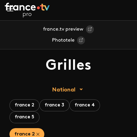
Aller au contenu principal
france.tv preview
Phototele
Grilles
National
france 2
france 3
france 4
france 5
france 2