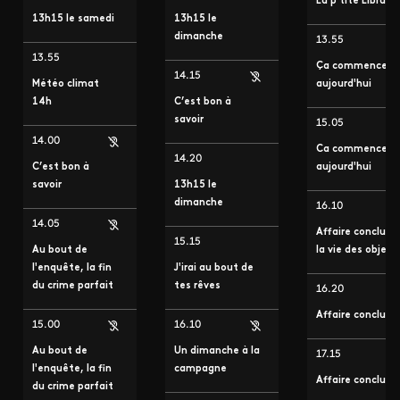
La p'tite Librairi
13h15 le samedi
13h15 le
dimanche
13.55
13.55
Ça commence
14.15
Météo climat
aujourd'hui
14h
C’est bon à
savoir
15.05
14.00
Ca commence
14.20
C’est bon à
aujourd'hui
savoir
13h15 le
dimanche
16.10
14.05
Affaire conclue,
15.15
Au bout de
la vie des objets
l'enquête, la fin
J'irai au bout de
du crime parfait
tes rêves
16.20
Affaire conclue
15.00
16.10
Au bout de
Un dimanche à la
17.15
l'enquête, la fin
campagne
Affaire conclue
du crime parfait