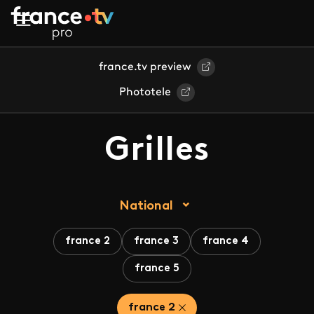
Aller au contenu principal
france.tv preview
Phototele
Grilles
National
france 2
france 3
france 4
france 5
france 2