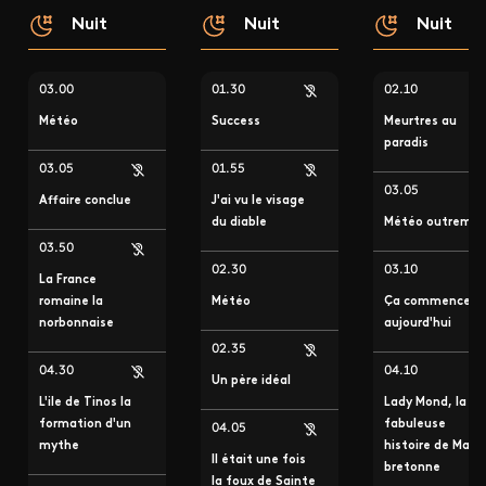
Nuit
Nuit
Nuit
03.00
01.30
02.10
Météo
Success
Meurtres au
paradis
03.05
01.55
03.05
Affaire conclue
J'ai vu le visage
du diable
Météo outremer
03.50
02.30
03.10
La France
romaine la
Météo
Ça commence
norbonnaise
aujourd'hui
02.35
04.30
04.10
Un père idéal
L'ile de Tinos la
Lady Mond, la
formation d'un
fabuleuse
04.05
mythe
histoire de Mai l
Il était une fois
bretonne
la foux de Sainte