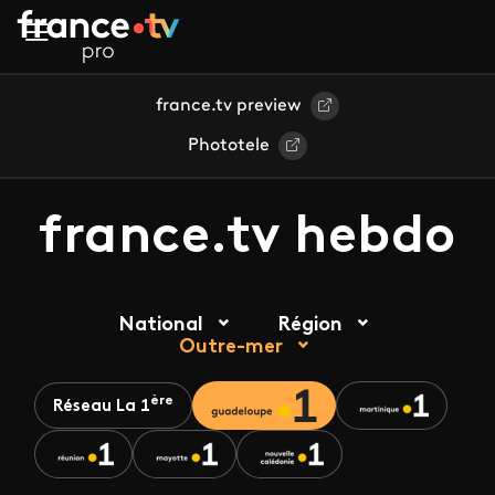
Aller au contenu principal
france.tv preview
Phototele
france.tv hebdo
National
Région
Outre-mer
ère
Réseau La 1