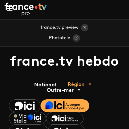
Aller au contenu principal
france.tv preview
Phototele
france.tv hebdo
Région
National
Outre-mer