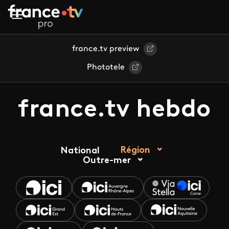
Aller au contenu principal
france.tv preview
Phototele
france.tv hebdo
Région
National
Outre-mer