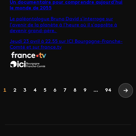
Un documentaire pour comprendre aujourd’hui
le monde de 2055
Le paléontologue Bruno David s’interroge sur
l’avenir de la planète à l’heure où il s’apprête à
devenir grand-père.
Jeudi 23 avril à 22.55 sur ICI Bourgogne-Franche-
Comté et sur france.tv
Pagination
Page
Page
Page
Page
Page
Page
Page
Page
Page
1
2
3
4
5
6
7
8
9
...
94
Page