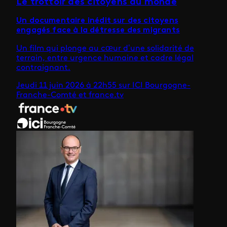
Le trottoir des citoyens du monde
Un documentaire inédit sur des citoyens
engagés face à la détresse des migrants
Un film qui plonge au cœur d’une solidarité de
terrain, entre urgence humaine et cadre légal
contraignant.
Jeudi 11 juin 2026 à 22h55 sur ICI Bourgogne-
Franche-Comté et france.tv