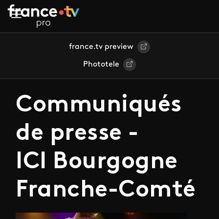
Aller au contenu principal
france.tv preview
Phototele
Communiqués
de presse -
ICI Bourgogne
Franche-Comté