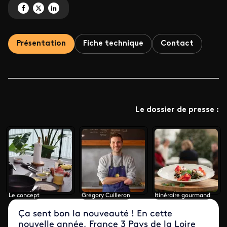
Partagez 'Le goût des rencontres ' sur Facebook
Partagez 'Le goût des rencontres ' sur X
Partagez 'Le goût des rencontres ' sur LinkedIn
Présentation
Fiche technique
Contact
Le dossier de presse :
Le concept
Grégory Cuilleron
Itinéraire gourmand
Ça sent bon la nouveauté ! En cette
nouvelle année, France 3 Pays de la Loire