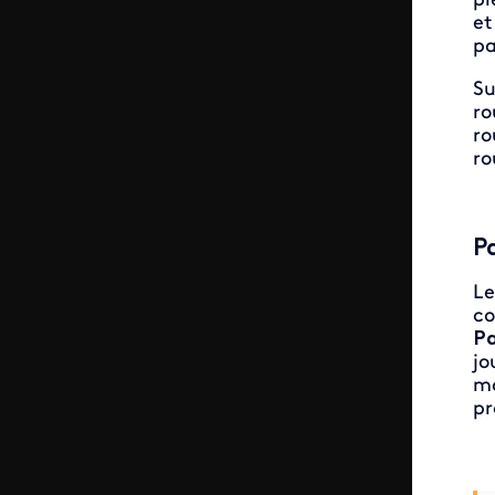
pi
et
pa
Su
ro
ro
ro
P
Le
co
Pa
jo
ma
pr