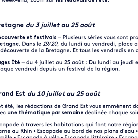
 week-end, zoom sur
les festivals de l’été
.
retagne
du 3 juillet au 25 août
couverte et festivals
– Plusieurs séries vous sont pr
etagne
. Dans le
19/20
, du lundi au vendredi, place 
 découverte de la Bretagne. Et tous les vendredis en 
ges Été
– du 4 juillet au 25 août : Du lundi au jeudi
aque vendredi depuis un festival de la région.
rand Est
du 10 juillet au 25 août
t été, les rédactions de Grand Est vous emmènent d
ec
une thématique par semaine
déclinée chaque soir
capade à travers les habitations qui font notre régio
rne au Rhin • Escapade au bord de nos plans d’eau •
mille • Escapade à vélo • Escapade littéraire • Escap