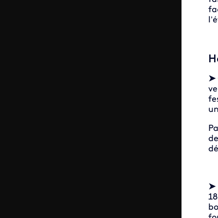
fa
l’
H
➤
ve
fe
u
Pa
de
dé
➤
18
bo
fo