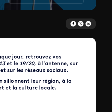
Partagez 'L'INFORMATION' sur
Partagez 'L'INFORMATION
Partagez 'L'INFORMA
que jour, retrouvez vos
13
et le
19/20
, à l'antenne, sur
et sur les réseaux sociaux.
n sillonnent leur région, à la
t et la culture locale.