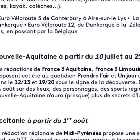
es, kayak, calèches…).
Euro Véloroute 5 de Canterbury à Aire-sur-le Lys • L
nkerque • Euro Véloroute 12, de Dunkerque à la Zélan
s, en passant par la Belgique
ouvelle-Aquitaine
à partir du
10
juillet au 
s rédactions de
France 3 Aquitaine
,
France 3 Limous
oposent cet été au quotidien
Prendre l’air
et
Un jour 
ns le
12/13
et
19/20
sous le signe de la découverte. D
n août sur des lieux, des personnages, des sports rég
uvelle-Aquitaine n'aura (presque) plus de secrets d'ici 
er
ccitanie
à partir du 1
août
 rédaction régionale de
Midi-Pyrénées
propose une sé