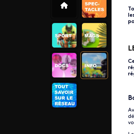
To
le
po
L
Ce
ré
ré
B
A
dé
vo