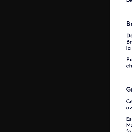
Le
B
Dé
Br
la
Pa
ch
G
Ce
av
Es
Ma
fa