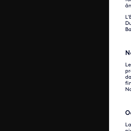
ân
L'
Du
Ba
N
Le
pr
da
fi
No
O
La