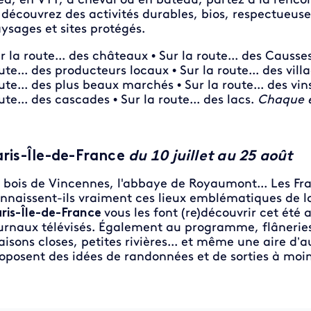
ed, en VTT, à cheval ou en bateau, partez à la renco
 découvrez des activités durables, bios, respectueus
ysages et sites protégés.
r la route... des châteaux • Sur la route... des Causses 
ute... des producteurs locaux • Sur la route... des vil
ute... des plus beaux marchés • Sur la route... des vins 
ute... des cascades • Sur la route... des lacs.
Chaque é
aris-Île-de-France
du 10 juillet au 25 août
 bois de Vincennes, l'abbaye de Royaumont... Les Fra
nnaissent-ils vraiment ces lieux emblématiques de la
ris-Île-de-France
vous les font (re)découvrir cet été 
urnaux télévisés. Également au programme, flâneries d
isons closes, petites rivières... et même une aire d’au
oposent des idées de randonnées et de sorties à moin