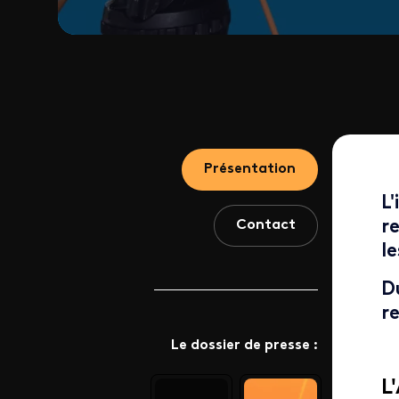
Présentation
L
Contact
r
le
D
re
Le dossier de presse :
L