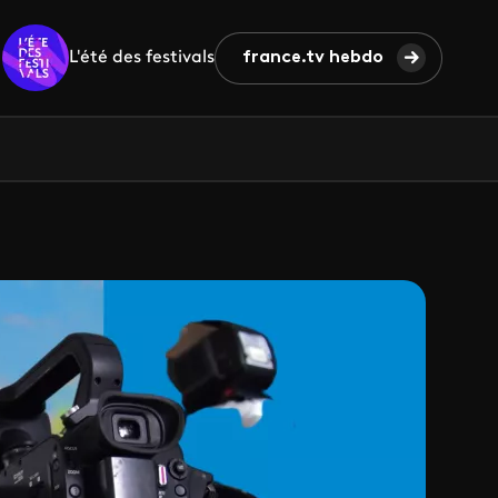
L'été des festivals
france.tv hebdo