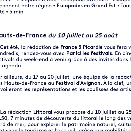
çonnent notre région •
Escapades en Grand Est
• Tous
été • 5 min
auts-de-France
du 10 juillet au 25 août
Cet été, la rédaction de
France 3 Picardie
vous fera vi
ndredis, rendez-vous avec
Par ici les festivals
. En ci
stivals du week-end à venir grâce à des invités dans l
n agenda.
r ailleurs, du 17 au 20 juillet, une équipe de la réda
s Hauts-de-France au
Festival d'Avignon
. À la clef, 
voileront les représentations et les coulisses des artis
La rédaction
Littoral
vous propose du 10 juillet au 2
.50, 7 minutes de découverte du littoral le long des 
rd de mer, pour explorer le patrimoine naturel, cultur
nt vivre le tourisme et l’accueil, grâce aux mobilités 