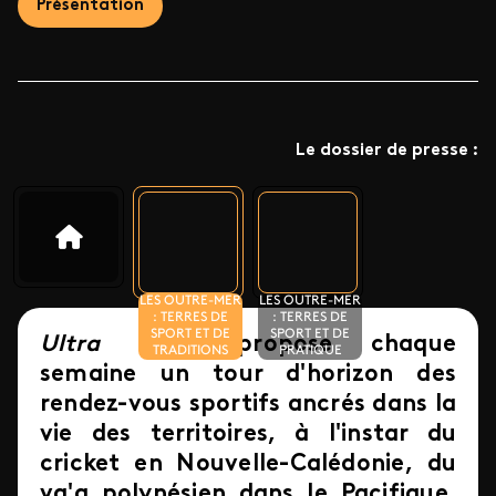
Présentation
Le dossier de presse :
LES OUTRE-MER
LES OUTRE-MER
: TERRES DE
: TERRES DE
SPORT ET DE
SPORT ET DE
Ultra Sport
propose chaque
TRADITIONS
PRATIQUE
semaine un tour d'horizon des
rendez-vous sportifs ancrés dans la
vie des territoires, à l'instar du
cricket en Nouvelle-Calédonie, du
va'a polynésien dans le Pacifique,