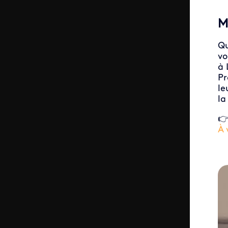
M
Qu
vo
à 
Pr
le
la
👉
À 
ID