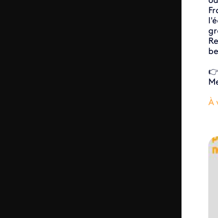
ou
Fr
l'
gr
Re
be
👉
Me
À 
ID