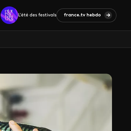
L'été des festivals
france.tv hebdo