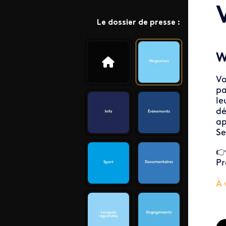
Le dossier de presse :
W
Vo
pa
le
dé
ap
Se
👉
Pr
À 
ID