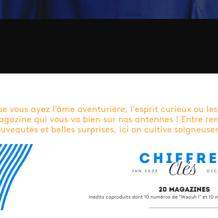
e vous ayez l'âme aventurière, l’esprit curieux ou les
gazine qui vous va bien sur nos antennes ! Entre re
uveautés et belles surprises, ici on cultive soigneuse