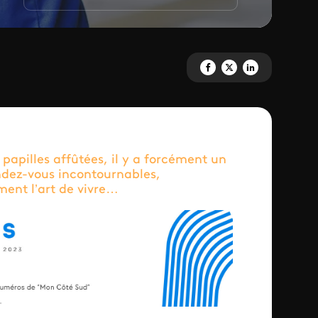
Partagez 'Magazines' sur Face
Partagez 'Magazines' sur
Partagez 'Magazines
 papilles affûtées, il y a forcément un
ndez-vous incontournables,
ment l’art de vivre…