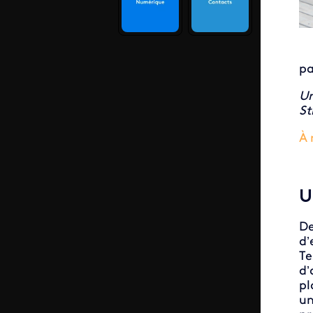
pa
Un
St
À 
U
De
d’
Te
d’
pl
un