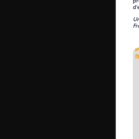
pr
d'
Un
Fr
ID