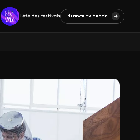
L'été des festivals
france.tv hebdo