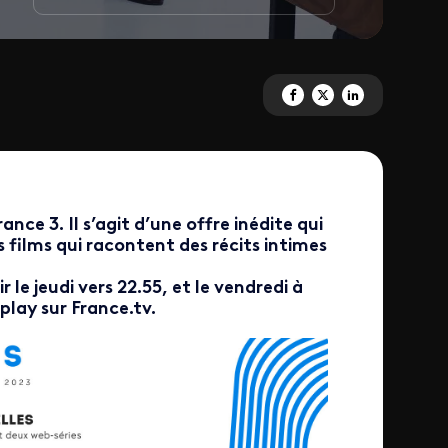
Partagez 'Documentaires' sur 
Partagez 'Documentaires'
Partagez 'Documenta
nce 3. Il s’agit d’une offre inédite qui
s films qui racontent des récits intimes
 le jeudi vers 22.55, et le vendredi à
play sur France.tv.