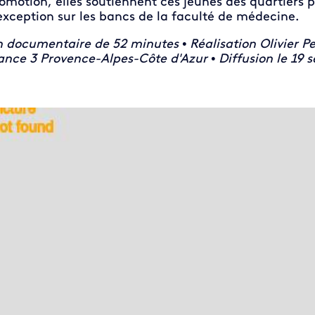
omotion, elles soutiennent ces jeunes des quartiers p
exception sur les bancs de la faculté de médecine.
 documentaire de 52 minutes • Réalisation Olivier 
ance 3 Provence-Alpes-Côte d'Azur • Diffusion le 19 
 de la video FTV Preview