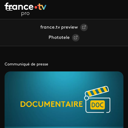
Aller au contenu principal
france.tv preview
Phototele
Communiqué de presse