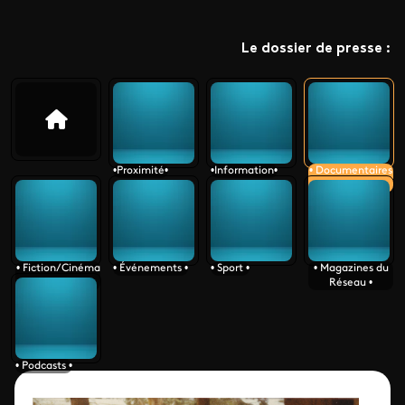
Le dossier de presse :
•Proximité•
•Information•
• Documentaires
•
• Fiction/Cinéma
• Événements •
• Sport •
• Magazines du
•
Réseau •
• Podcasts •