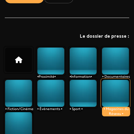
Le dossier de presse :
•Proximité•
•Information•
• Documentaires
•
• Fiction/Cinéma
• Événements •
• Sport •
• Magazines du
•
Réseau •