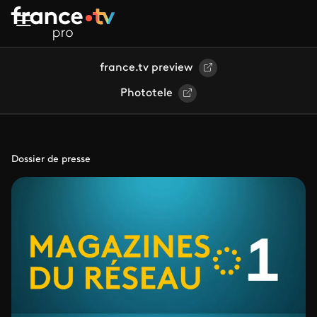
Aller au contenu principal
france.tv preview
Phototele
Dossier de presse