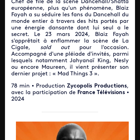
Chef de file de la scène Dancehall/Shatta
européenne, plus qu'un phénomène, Blaiz
Fayah a su séduire les fans du Dancehall du
monde entier à travers des hits portés par
une énergie dansante dont lui seul a le
secret. Le 23 mars 2024, Blaiz Fayah
s'apprêtait à enflammer la scène de La
Cigale,
sold out
pour l'occasion.
Accompagné d'une pléiade d'invités, parmi
lesquels notamment Jahyanaï King, Nesly
ou encore Maureen, il vient présenter son
dernier projet : « Mad Things 3 ».
78 min • Production
Zycopolis Productions
,
avec la participation de
France Télévisions
•
2024