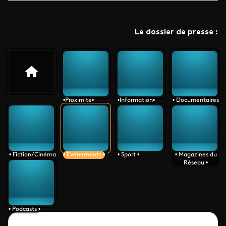
Le dossier de presse :
•Proximité•
•Information•
• Documentaires
•
• Fiction/Cinéma
• Événements •
• Sport •
• Magazines du
•
Réseau •
• Podcasts •