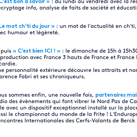
C’est bon à savoir »
: du lundi au vendredi avec la ré
cryptage info, analyse de faits de société et éducat
Le mot ch’ti du jour »
: un mot de l’actualité en ch’ti
ec humour et légèreté.
 puis
« C’est bien ICI ! »
: le dimanche de 15h à 15h3
production avec France 3 hauts de France et France 
cardie.
e personnalité extérieure découvre les attraits et nos
arence Fabri et ses chroniqueurs.
us sommes enfin, une nouvelle fois,
partenaires mais
dio des évènements qui font vibrer le Nord Pas de C
lle avec un dispositif exceptionnel installé sur la pl
ssi le championnat du monde de la Frite ! L’Enduropa
ncontres Internationales des Cerfs-Volants de Berck 