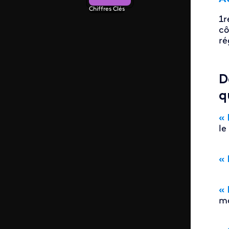
Chiffres Clés
1r
cô
ré
D
q
« 
le
« 
« 
ma