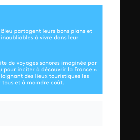
 Bleu partagent leurs bons plans et
inoubliables à vivre dans leur
édite de voyages sonores imaginée par
 pour inciter à découvrir la France «
oignant des lieux touristiques les
 tous et à moindre coût.