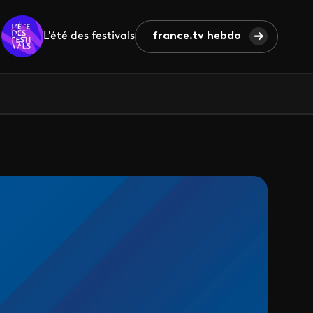
L'été des festivals
france.tv hebdo