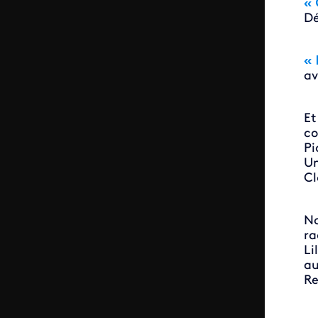
« 
Dé
« 
av
Et
co
Pi
Un
Cl
No
ra
Li
au
Re