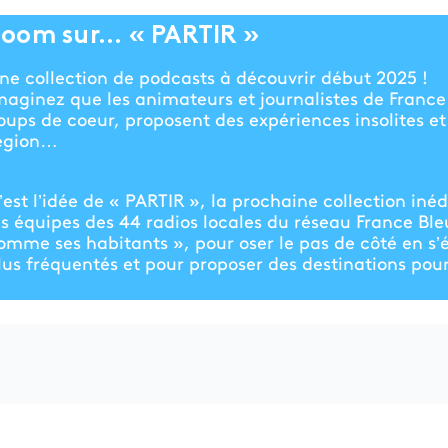
oom sur… « PARTIR »
ne collection de podcasts à découvrir début 2025 !
maginez que les animateurs et journalistes de France
oups de coeur, proposent des expériences insolites et 
égion…
’est l’idée de « PARTIR », la prochaine collection in
es équipes des 44 radios locales du réseau France Bleu
omme ses habitants », pour oser le pas de côté en s’él
lus fréquentés et pour proposer des destinations pour