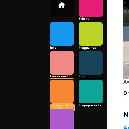
Editos
Info
Magazines
Evénements
Docs
Av
Di
France Bleu
Engagements
Nord
N
A