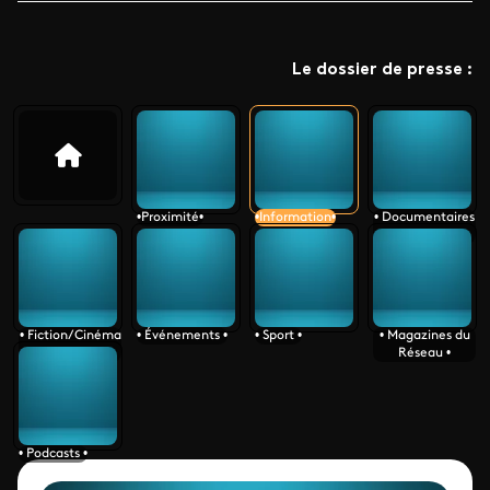
Le dossier de presse :
•Proximité•
•Information•
• Documentaires
•
• Fiction/Cinéma
• Événements •
• Sport •
• Magazines du
•
Réseau •
• Podcasts •