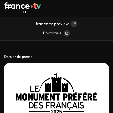
Aller au contenu principal
france.tv preview
Phototele
Dossier de presse