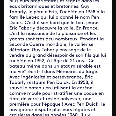
plusieurs propriétaires et régate dans les
eaux britanniques et bretonnes. Guy
Tabarly, le père d'Éric, l’achète en 1938 à la
famille Lebec qui lui a donné le nom Pen
Duick. C’est à son bord que le tout jeune
Éric Tabarly découvre la voile. En France,
c’est la naissance de la plaisance et les
yachts sont très peu nombreux. Pendant la
Seconde Guerre mondiale, le voilier se
détériore. Guy Tabarly envisage de le
vendre au grand désespoir de son fils qui lui
rachète en 1952, à l’âge de 21 ans. "Ce
bateau même dans un état misérable est
ma vie", écrit-il dans Mémoires du large.
Avec ingéniosité et persévérance, Éric
Tabarly restaure Pen Duick. En 1958, il
sauve le bateau en utilisant la carène
comme moule pour stratifier une coque en
fibre de verre et résine polyester, une
première pour l’époque ! Avec Pen Duick, le
navigateur dispute plusieurs régates et
croisières dans les années 1960, il s’y