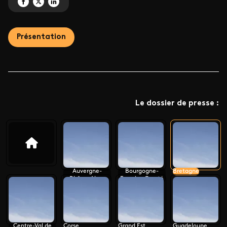
Partagez 'Le monument préféré des Français 2025' sur Facebook
Partagez 'Le monument préféré des Français 2025' sur X
Partagez 'Le monument préféré des Français 2025' sur LinkedIn
Présentation
Le dossier de presse :
Auvergne-
Bourgogne-
Bretagne
Rhône-Alpes
Franche-Comté
Centre-Val de
Corse
Grand Est
Guadeloupe