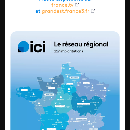
france.tv
et
grandest.france3.fr