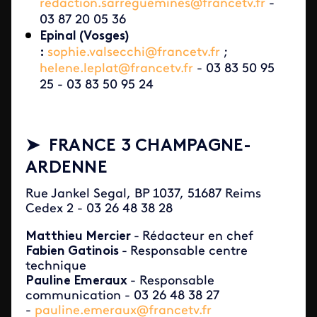
redaction.sarreguemines@francetv.fr
-
03 87 20 05 36
Epinal (Vosges)
:
sophie.valsecchi@francetv.fr
;
helene.leplat@francetv.fr
- 03 83 50 95
25 - 03 83 50 95 24
➤ FRANCE 3 CHAMPAGNE-
ARDENNE
Rue Jankel Segal, BP 1037, 51687 Reims
Cedex 2 - 03 26 48 38 28
Matthieu Mercier
-
Rédacteur en chef
Fabien Gatinois
-
Responsable centre
technique
Pauline Emeraux
- Responsable
communication - 03 26 48 38 27
-
pauline.emeraux@francetv.fr