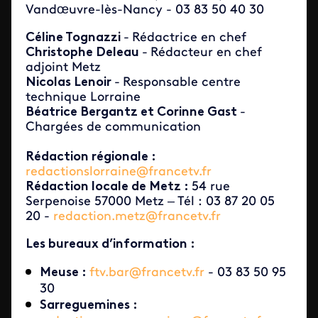
Vandœuvre-lès-Nancy - 03 83 50 40 30
Céline Tognazzi
-
Rédactrice en chef
Christophe Deleau
-
Rédacteur en chef
adjoint Metz
Nicolas Lenoir
-
Responsable centre
technique Lorraine
Béatrice Bergantz et Corinne Gast
-
Chargées de communication
Rédaction régionale :
redactionslorraine@francetv.fr
Rédaction locale de Metz :
54 rue
Serpenoise 57000 Metz – Tél : 03 87 20 05
20 -
redaction.metz@francetv.fr
Les bureaux d’information :
Meuse :
ftv.bar@francetv.fr
- 03 83 50 95
30
Sarreguemines :