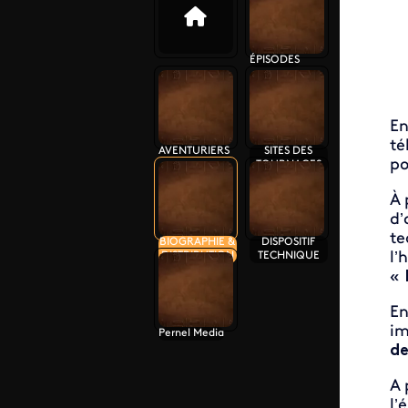
ÉPISODES
En
té
AVENTURIERS
SITES DES
po
TOURNAGES
À 
d’
te
BIOGRAPHIE &
DISPOSITIF
l’
DISTRIBUTION
TECHNIQUE
«
En
im
Pernel Media
de
A 
l’