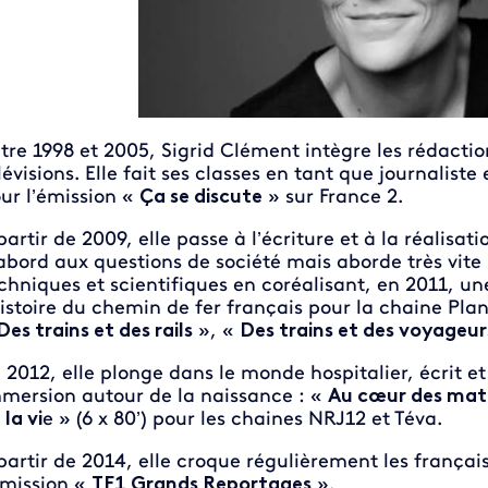
tre 1998 et 2005, Sigrid Clément intègre les rédactio
lévisions. Elle fait ses classes en tant que journalist
ur l’émission «
Ça se discute
» sur France 2.
partir de 2009, elle passe à l’écriture et à la réalisat
abord aux questions de société mais aborde très vite
chniques et scientifiques en coréalisant, en 2011, un
histoire du chemin de fer français pour la chaine Pla
Des trains et des rails
», «
Des trains et des voyageur
 2012, elle plonge dans le monde hospitalier, écrit e
mersion autour de la naissance : «
Au cœur des mat
 la vi
e » (6 x 80’) pour les chaines NRJ12 et Téva.
partir de 2014, elle croque régulièrement les françai
émission «
TF1 Grands Reportages
».