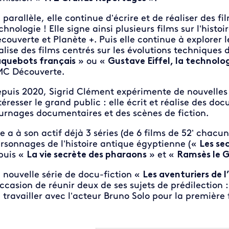
 parallèle, elle continue d’écrire et de réaliser des fi
chnologie ! Elle signe ainsi plusieurs films sur l’histo
couverte et Planète +. Puis elle continue à explorer l
alise des films centrés sur les évolutions techniques 
quebots français
» ou «
Gustave Eiffel, la technolog
MC Découverte.
puis 2020, Sigrid Clément expérimente de nouvelles f
téresser le grand public : elle écrit et réalise des do
urnages documentaires et des scènes de fiction.
le a à son actif déjà 3 séries (de 6 films de 52’ chacu
rsonnages de l’histoire antique égyptienne («
Les se
puis «
La vie secrète des pharaons
» et «
Ramsès le 
 nouvelle série de docu-fiction «
Les aventuriers de 
occasion de réunir deux de ses sujets de prédilection :
 travailler avec l’acteur Bruno Solo pour la première f