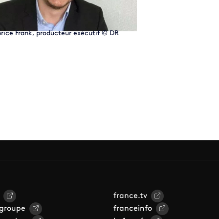
rice Frank, producteur exécutif
© DR
france.tv
 groupe
franceinfo