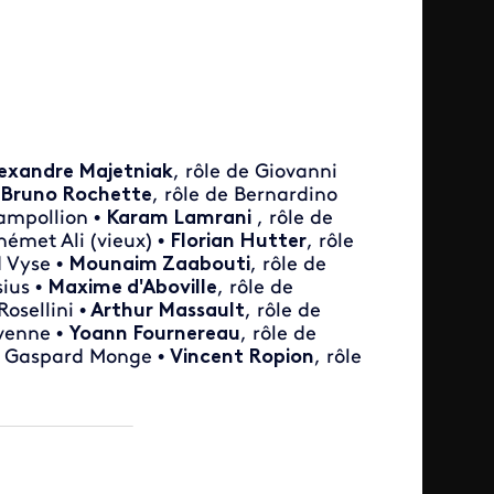
exandre Majetniak
, rôle de
Giovanni
Bruno Rochette
, rôle de
Bernardino
mpollion •
Karam Lamrani
, rôle de
hémet
Ali (vieux) •
Florian Hutter
, rôle
d
Vyse •
Mounaim Zaabouti
, rôle de
ius •
Maxime d'Aboville
, rôle de
Rosellini •
Arthur Massault
, rôle de
Avenne •
Yoann Fournereau
, rôle de
de Gaspard Monge •
Vincent Ropion
, rôle