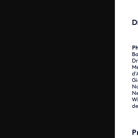
D
Ph
Ba
Dr
M
d'
Gi
Na
Ne
Wi
de
P