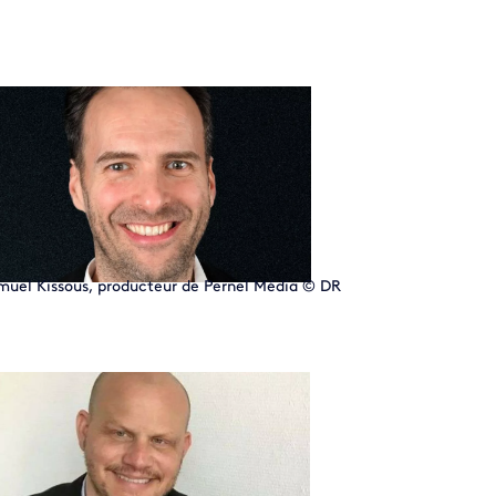
muel Kissous, producteur de Pernel Média
© DR