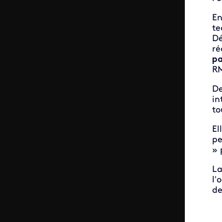
En
te
Dé
ré
pa
R
De
in
to
El
pe
» 
La
l’
de