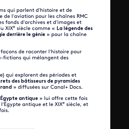
lms qui parlent d’histoire et de
ire de l’aviation pour les chaînes RMC
es fonds d’archives et d’images et
e
du XIX
siècle comme «
La légende des
ie derrière le génie
» pour la chaîne
açons de raconter l’histoire pour
cu-fictions qui mélangent des
ne) qui explorent des périodes et
crets des bâtisseurs de pyramides
Grand
» diffusées sur Canal+ Docs.
l’Égypte antique
» lui offre cette fois
e
 l’Égypte antique et le XIX
siècle, et
ois.