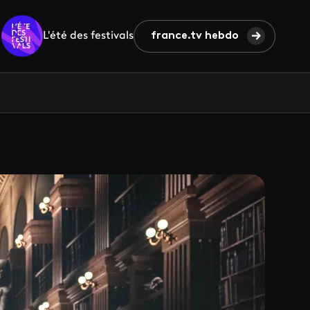
L'été des festivals
france.tv hebdo