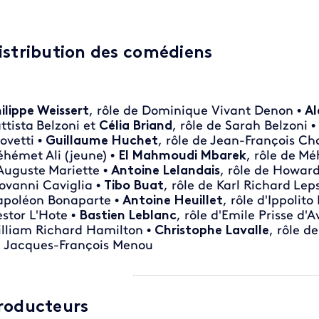
istribution des comédiens
ilippe Weissert
, rôle de Dominique Vivant Denon •
Al
ttista
Belzoni et
Célia Briand
, rôle de Sarah Belzoni •
ovetti •
Guillaume Huchet
, rôle de
Jean-François
Cha
éhémet
Ali (jeune) •
El Mahmoudi Mbarek
, rôle de
Mé
Auguste
Mariette •
Antoine Lelandais
, rôle de
Howar
ovanni
Caviglia •
Tibo Buat
, rôle de
Karl Richard
Leps
poléon Bonaparte •
Antoine Heuillet
, rôle d'Ippolito 
stor L'Hote •
Bastien Leblanc
, rôle d'Emile Prisse d'
lliam Richard Hamilton •
Christophe Lavalle
, rôle 
 Jacques-François Menou
roducteurs