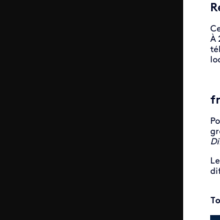
R
Ce
À 
té
lo
f
Po
gr
Di
Le
di
To