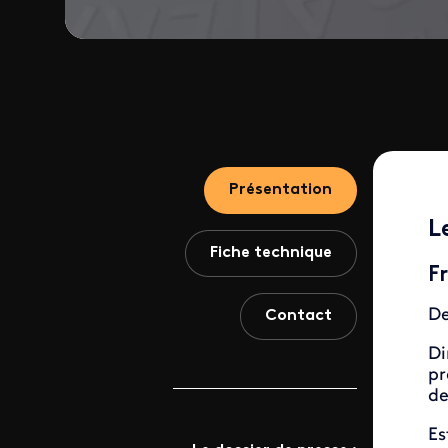
Présentation
L
Fiche technique
F
De
Contact
Di
pr
de
Es