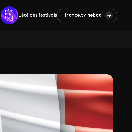
L'été des festivals
france.tv hebdo