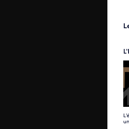
L
L
L'
un