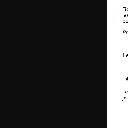
Fi
le
po
Pr
L
Le
je