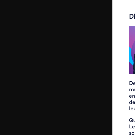
D
De
mu
en
de
le
Qu
Le
sc