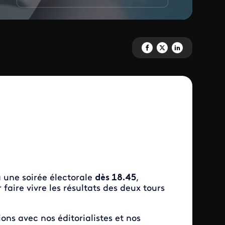
Partagez 'L'offre nationale d'i
Partagez 'L'offre national
Partagez 'L'offre na
 une soirée électorale
dès 18.45
,
r faire vivre les résultats des deux tours
ions avec nos éditorialistes et nos