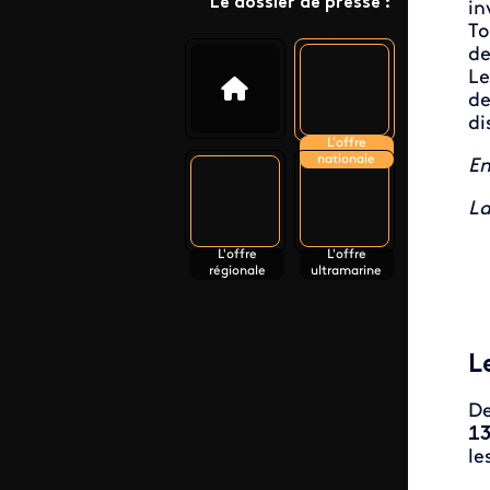
Le dossier de presse :
in
To
de
Le
de
di
L'offre
nationale
En
La
L'offre
L'offre
régionale
ultramarine
L
De
13
le