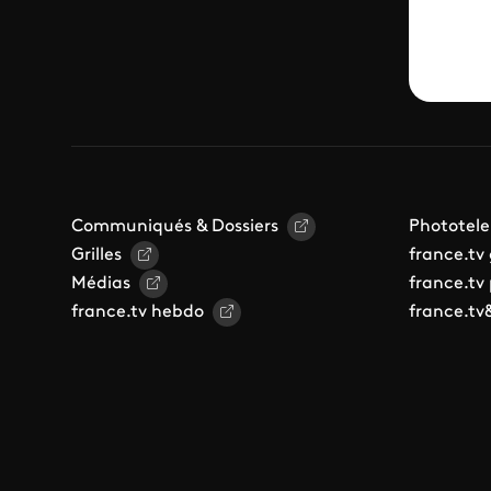
Communiqués & Dossiers
Phototele
Grilles
france.tv
Médias
france.tv
france.tv hebdo
france.tv