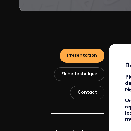
Présentation
Él
Fiche technique
Pl
de
ré
Contact
Un
re
le
mu