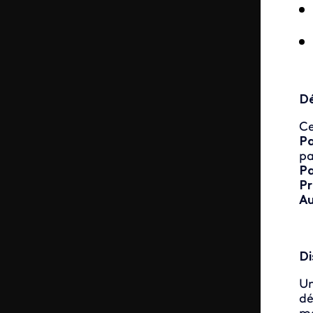
Dé
Ce
Pa
pa
Pa
Pr
Au
Di
Un
dé