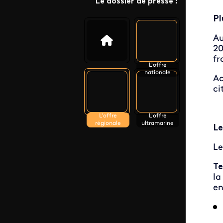
Le dossier de presse :
Pl
Au
20
fr
L'offre
nationale
Ac
ci
L'offre
L'offre
régionale
ultramarine
Le
Le
Te
la
en