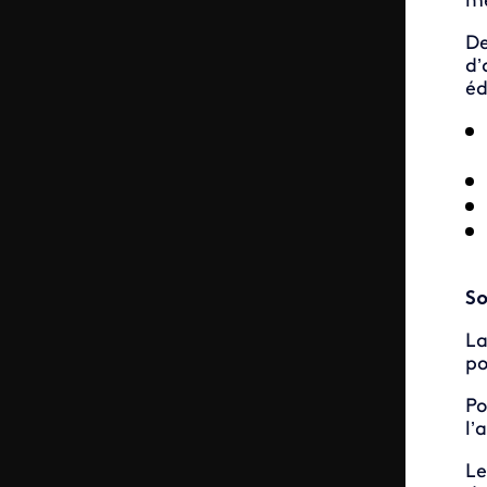
me
De
d’
éd
So
La
po
Po
l’
Le