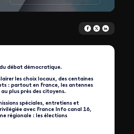
Partagez 'Le plus grand terrai
Partagez 'Le plus grand t
Partagez 'Le plus gr
r du débat démocratique.
lairer les choix locaux, des centaines
ets : partout en France, les antennes
 au plus près des citoyens.
issions spéciales, entretiens et
rivilégiée avec France Info canal 16,
nne régionale : les élections