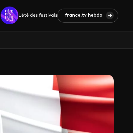
L'été des festivals
france.tv hebdo