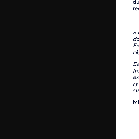
du
ré
« 
do
En
ré
De
In
ex
ry
su
Mi