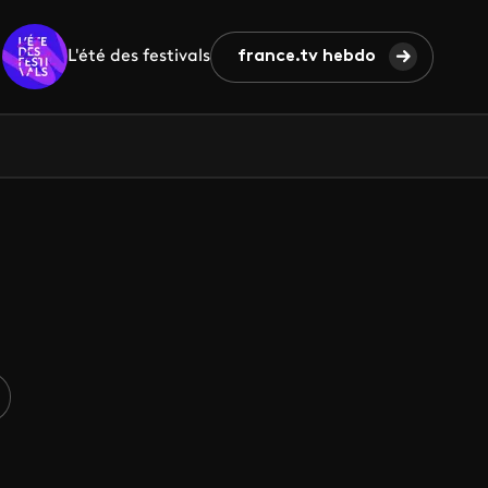
L'été des festivals
france.tv hebdo