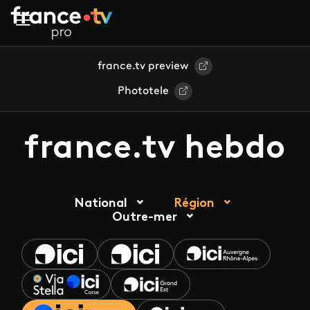
Aller au contenu principal
france.tv preview
Phototele
france.tv hebdo
National
Région
Outre-mer