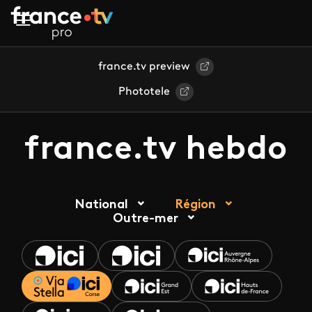
Aller au contenu principal
france.tv preview
Phototele
france.tv hebdo
National
Région
Outre-mer