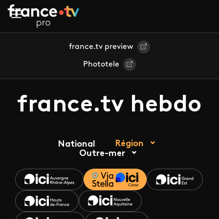
Aller au contenu principal
france.tv preview
Phototele
france.tv hebdo
Région
National
Outre-mer