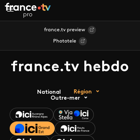
Aller au contenu principal
france.tv preview
Phototele
france.tv hebdo
Région
National
Outre-mer