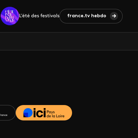
L'été des festivals
france.tv hebdo