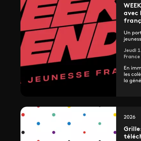
WEEK
avec 
franç
Un port
jeunes
Jeudi 1
France 
En imme
les colè
la géné
2026
Grill
téléc