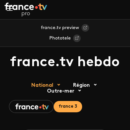
Aller au contenu principal
france.tv preview
Phototele
france.tv hebdo
National
Région
Outre-mer
france 3