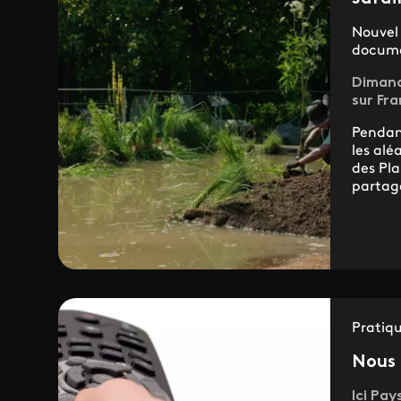
Nouvel 
documen
Dimanc
sur Fra
Pendan
les alé
des Pl
partage
Pratiq
Nous 
Ici Pay