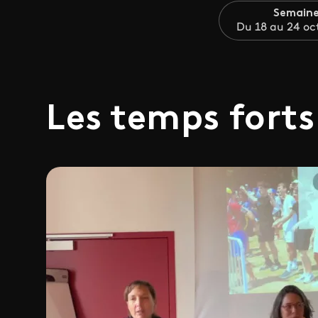
Semaine
Du 18 au 24 oc
Les temps forts