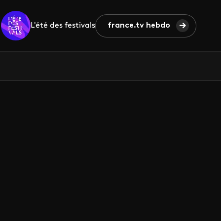
L'été des festivals
france.tv hebdo