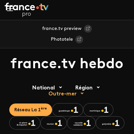
Aller au contenu principal
france.tv preview
Phototele
france.tv hebdo
National
Région
Outre-mer
ère
Réseau La 1