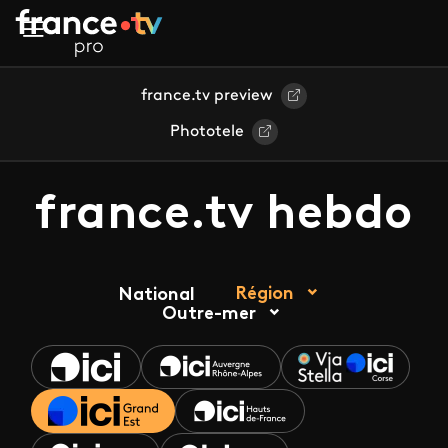
Aller au contenu principal
france.tv preview
Phototele
france.tv hebdo
Région
National
Outre-mer