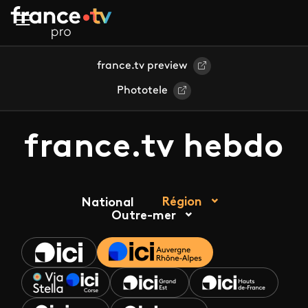
Aller au contenu principal
france.tv preview
Phototele
france.tv hebdo
Région
National
Outre-mer