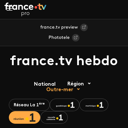
Aller au contenu principal
france.tv preview
Phototele
france.tv hebdo
Région
National
Outre-mer
ère
Réseau La 1