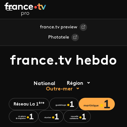
Aller au contenu principal
france.tv preview
Phototele
france.tv hebdo
Région
National
Outre-mer
ère
Réseau La 1