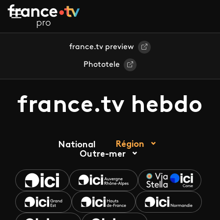
Aller au contenu principal
france.tv preview
Phototele
france.tv hebdo
Région
National
Outre-mer