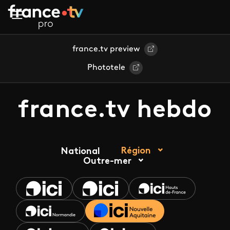
Aller au contenu principal
france.tv preview
Phototele
france.tv hebdo
Région
National
Outre-mer