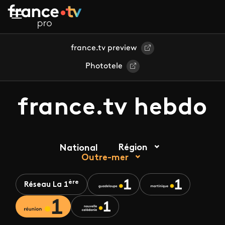
Aller au contenu principal
france.tv preview
Phototele
france.tv hebdo
Région
National
Outre-mer
ère
Réseau La 1