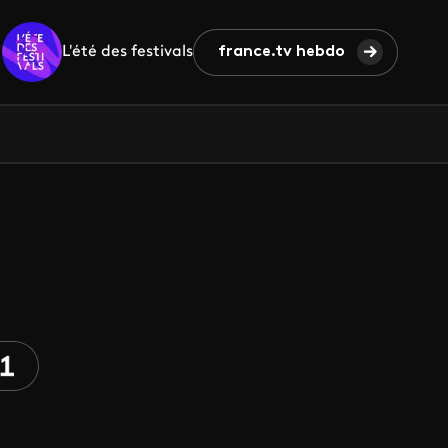
L'été des festivals
france.tv hebdo