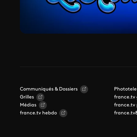
Communiqués & Dossiers
Phototele
Grilles
france.tv
Médias
france.tv
france.tv hebdo
france.tv