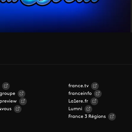
france.tv
 groupe
franceinfo
 preview
La1ere.fr
&vous
Lumni
France 3 Régions