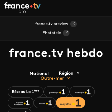
Aller au contenu principal
france.tv preview
Phototele
france.tv hebdo
Région
National
Outre-mer
ère
Réseau La 1