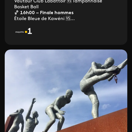
Vautour Club Labattoir 🆚 Tamponnaise
Basket Ball
🏀
16h00 – Finale hommes
Étoile Bleue de Kawéni 🆚...