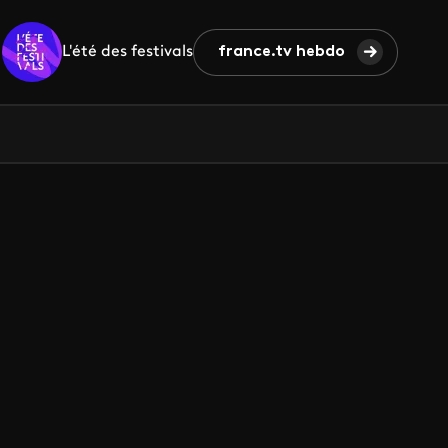
L'été des festivals
france.tv hebdo