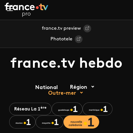
Aller au contenu principal
france.tv preview
Phototele
france.tv hebdo
Région
National
Outre-mer
ère
Réseau La 1