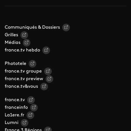
Communiqués & Dossiers
Grilles
Médias
france.tv hebdo
Phototele
france.tv groupe
france.tv preview
france.tv&vous
france.tv
franceinfo
La1ere.fr
Lumni
France 3 Régions