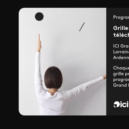
Progra
Grill
téléc
ICI Gra
Lorrai
Arden
Chaque
grille 
progra
Grand 