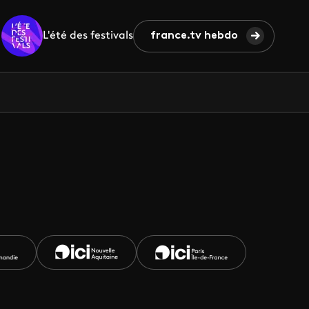
L'été des festivals
france.tv hebdo