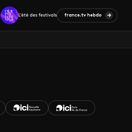
L'été des festivals
france.tv hebdo