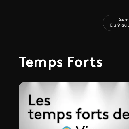
Sem
Du 9 au 
Temps Forts