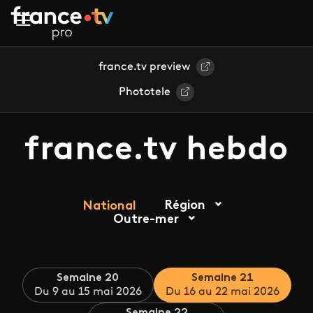
Aller au contenu principal
france.tv preview
Phototele
france.tv hebdo
Région
National
Outre-mer
Semaine 20
Semaine 21
Du 9 au 15 mai 2026
Du 16 au 22 mai 2026